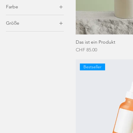
Farbe
Größe
250 ml
Das ist ein Produkt
500 ml
Preis
CHF 85.00
80 ml
Einheitsgröße
Bestseller
L
M
S