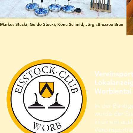
Markus Stucki, Guido Stucki, Könu Schmid, Jörg «Bruzzo» Brun
Vereinsport
Lokalanzeig
Worblental
In der Bantige
wurde der Ei
in einem ausf
Vereinsporträt